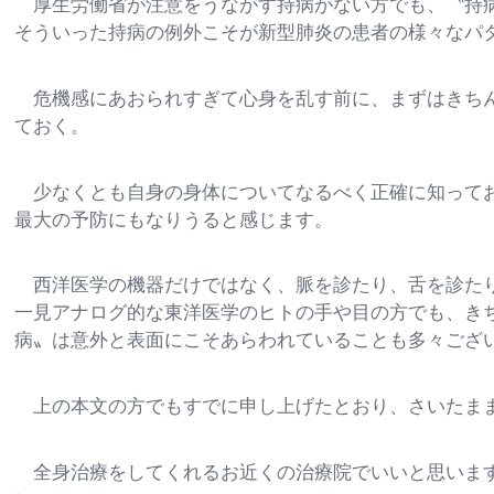
厚生労働省が注意をうながす持病がない方でも、〝持病
そういった持病の例外こそが新型肺炎の患者の様々なパ
危機感にあおられすぎて心身を乱す前に、まずはきちん
ておく。
少なくとも自身の身体についてなるべく正確に知ってお
最大の予防にもなりうると感じます。
西洋医学の機器だけではなく、脈を診たり、舌を診たり
一見アナログ的な東洋医学のヒトの手や目の方でも、き
病〟は意外と表面にこそあらわれていることも多々ござ
上の本文の方でもすでに申し上げたとおり、さいたまま
全身治療をしてくれるお近くの治療院でいいと思います