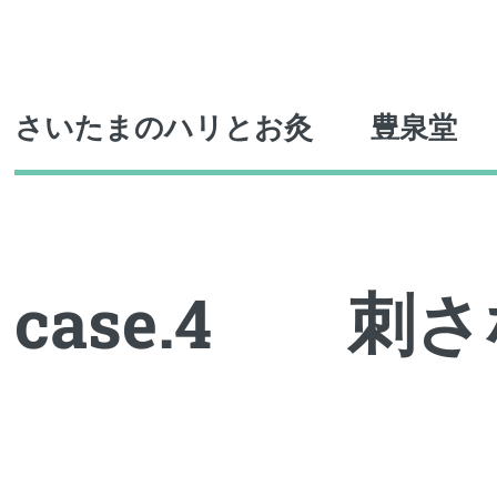
Toggle
さいたまのハリとお灸 豊泉堂
case.4 刺